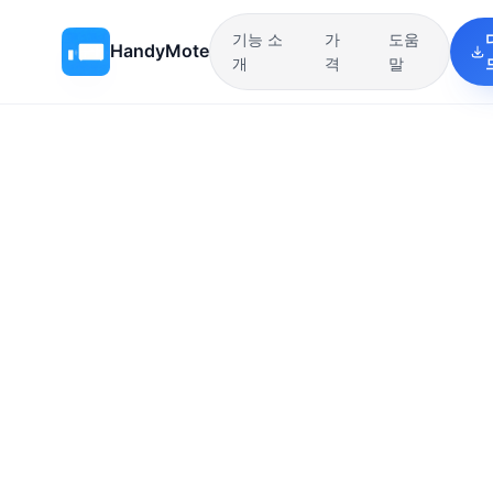
기능 소
가
도움
HandyMote
개
격
말