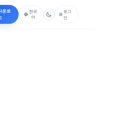
다운로
로그
한국
어
드
인