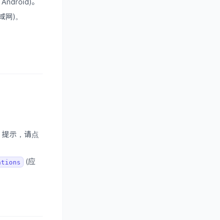
Android)。
域网)。
r 提示，请点
(应
ations