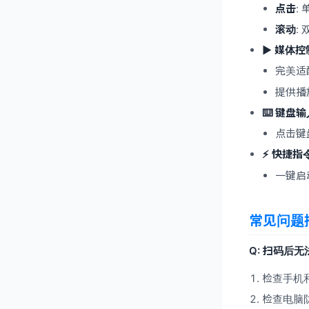
点击
:
滚动
:
▶️ 媒体控制
完美适配 
提供播
⌨️ 键盘输入
点击键
⚡ 快捷指
一键启
常见问题排查
Q: 扫码后
检查手机和
检查电脑防