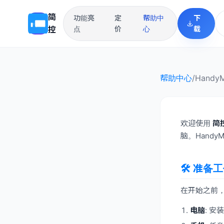
简
功能亮
定
帮助中
下
控
点
价
心
载
帮助中心
/
Hand
欢迎使用
简控
脑。Handy
🛠️ 准备
在开始之前
电脑
: 安