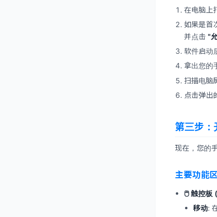
在电脑上
如果是首次
并点击
"
软件启动
拿出您的
扫描电脑
点击弹出
第三步：
现在，您的
主要功能
🖱️ 触控板 
移动
: