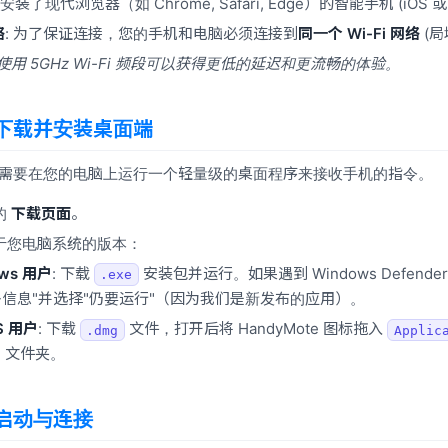
意安装了现代浏览器（如 Chrome, Safari, Edge）的智能手机 (iOS 或 
络
: 为了保证连接，您的手机和电脑必须连接到
同一个 Wi-Fi 网络
(局
使用 5GHz Wi-Fi 频段可以获得更低的延迟和更流畅的体验。
下载并安装桌面端
ote 需要在您的电脑上运行一个轻量级的桌面程序来接收手机的指令。
的
下载页面
。
于您电脑系统的版本：
ows 用户
: 下载
安装包并运行。如果遇到 Windows Defende
.exe
多信息"并选择"仍要运行"（因为我们是新发布的应用）。
S 用户
: 下载
文件，打开后将 HandyMote 图标拖入
.dmg
Applic
) 文件夹。
启动与连接