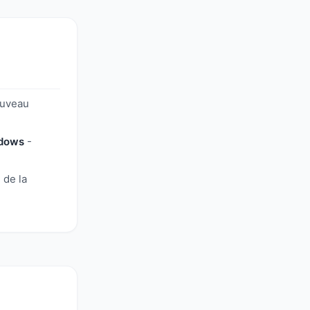
uveau
ndows
-
 de la