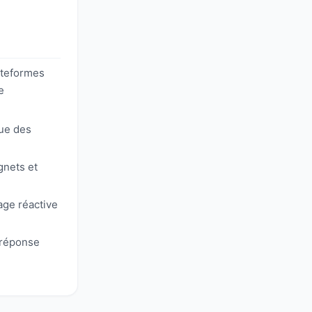
ateformes
e
que des
gnets et
ge réactive
 réponse