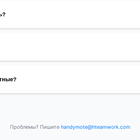
ь?
тные?
Проблемы? Пишите
handymote@hteamwork.com