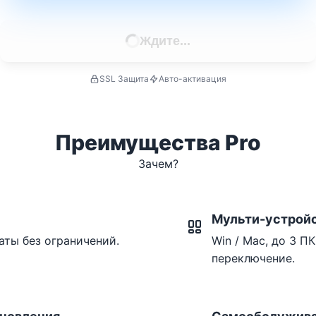
Ждите...
SSL Защита
Авто-активация
Преимущества Pro
Зачем?
Мульти-устрой
аты без ограничений.
Win / Mac, до 3 П
переключение.