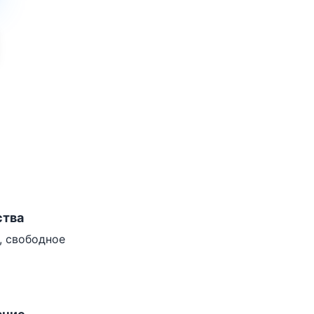
ства
К, свободное