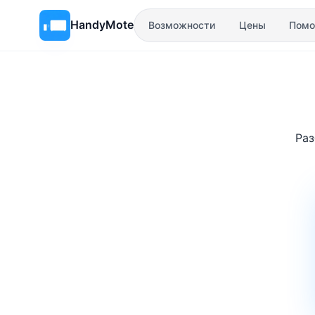
HandyMote
Возможности
Цены
Пом
Раз